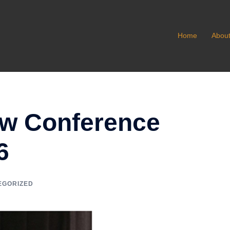
Home
Abou
aw Conference
6
EGORIZED