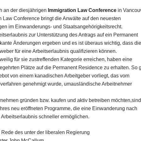
 an der diesjährigen
Immigration Law Conference
in Vancou
ion Law Conference bringt die Anwälte auf den neuesten
gen im Einwanderungs- und Staatsangehörigkeitsrecht.
eitserlaubnis zur Unterstützung des Antrags auf ein Permanent
fikante Änderungen ergeben und es ist überaus wichtig, dass di
eber für eine Arbeitserlaubnis qualifizieren können.
eilig für sie zustreffenden Kategorie erreichen, haben eine
gehrten Plätze auf die Permanent Residence zu erhalten. So g
bot von einem kanadischen Arbeitgeber vorliegt, das vom
agsverfahren genehmigt wurde, umausländische Arbeitnehmer
ernehmen gründen bzw. kaufen und aktiv betreiben möchten,sind
ahres neu eröffneten Programme, die eine Einwanderung nach
 Arbeitserlaubnis schneller ermöglichen.
 Rede des unter der liberalen Regierung
ster John McCallum.