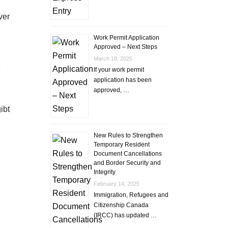
ver
Work Permit Application
Approved – Next Steps
March 18, 2025
e
If your work permit
application has been
approved, …
ibt
New Rules to Strengthen
Temporary Resident
Document Cancellations
and Border Security and
Integrity
February 14, 2025
Immigration, Refugees and
Citizenship Canada
(IRCC) has updated …